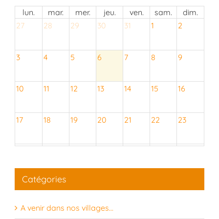
lun.
mar.
mer.
jeu.
ven.
sam.
dim.
27
28
29
30
31
1
2
3
4
5
6
7
8
9
10
11
12
13
14
15
16
17
18
19
20
21
22
23
24
25
26
27
28
29
30
Catégories
31
1
2
3
4
5
6
A venir dans nos villages…