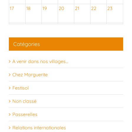
17
18
19
20
21
22
23
24
25
26
27
28
29
30
Catégories
31
1
2
3
4
5
6
A venir dans nos villages…
Chez Marguerite
Festisol
Non classé
Passerelles
Relations internationales