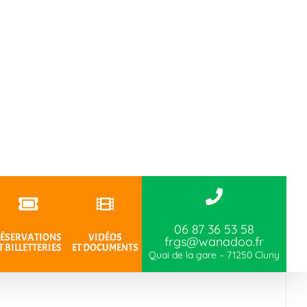
06 87 36 53 58
ÉSERVATIONS
VIDÉOS
frgs@wanadoo.fr
T BILLETTERIES
ET DOCUMENTS
Quai de la gare – 71250 Cluny