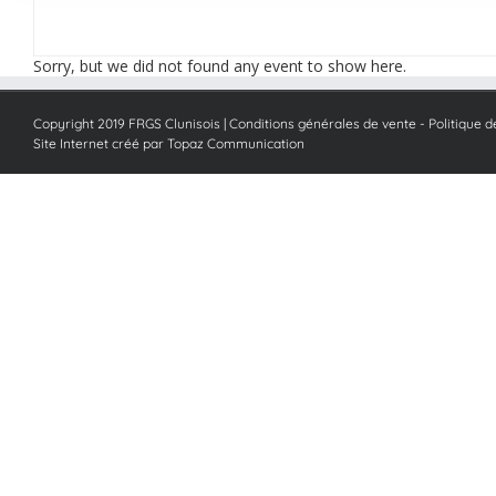
Sorry, but we did not found any event to show here.
Copyright 2019 FRGS Clunisois |
Conditions générales de vente
-
Politique d
Site Internet créé par Topaz Communication