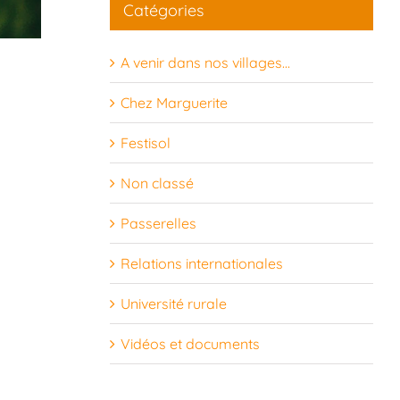
Catégories
24
25
26
27
28
29
30
A venir dans nos villages…
31
1
2
3
4
5
6
Chez Marguerite
Festisol
Non classé
Passerelles
Relations internationales
Université rurale
Vidéos et documents