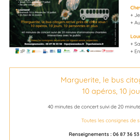
Che
+ Je
+ A
Lou
+ Sa
+ En
Marguerite, le bus cito
10 apéros, 10 jou
40 minutes de concert suivi de 20 minute
Toutes les consignes de s
Renseignements : 06 87 36 53 