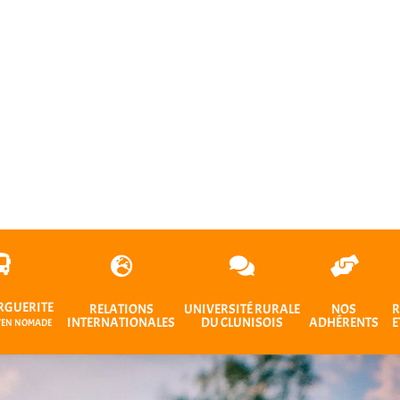
RGUERITE
RELATIONS
UNIVERSITÉ RURALE
NOS
R
INTERNATIONALES
DU CLUNISOIS
ADHÉRENTS
E
OYEN NOMADE