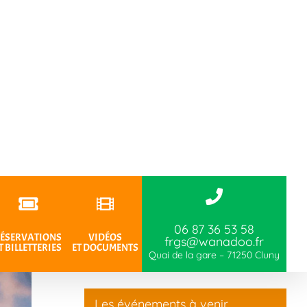
06 87 36 53 58
ÉSERVATIONS
VIDÉOS
frgs@wanadoo.fr
T BILLETTERIES
ET DOCUMENTS
Quai de la gare – 71250 Cluny
Les événements à venir