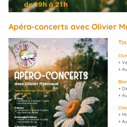
Apéro-concerts avec Olivier 
Tou
Clu
+ Ve
+ Au
Bla
+ Di
+ Au
Chi
+ Ma
+ A