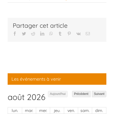
Partager cet article
Facebook
Twitter
Reddit
LinkedIn
WhatsApp
Tumblr
Pinterest
Vk
Email
Les événements à venir
août 2026
Aujourd'hui
Précédent
Suivant
lun.
mar.
mer.
jeu.
ven.
sam.
dim.