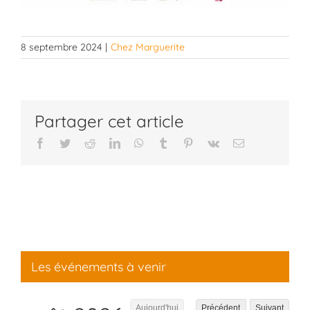
8 septembre 2024
|
Chez Marguerite
Partager cet article
Facebook
Twitter
Reddit
LinkedIn
WhatsApp
Tumblr
Pinterest
Vk
Email
Les événements à venir
Aujourd'hui
Précédent
Suivant