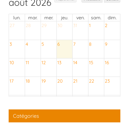
août 2026
lun.
mar.
mer.
jeu.
ven.
sam.
dim.
27
28
29
30
31
1
2
3
4
5
6
7
8
9
10
11
12
13
14
15
16
17
18
19
20
21
22
23
24
25
26
27
28
29
30
Catégories
31
1
2
3
4
5
6