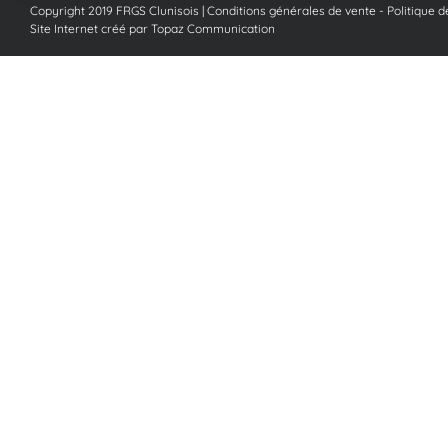
Copyright 2019 FRGS Clunisois |
Conditions générales de vente
-
Politique d
Site Internet créé par Topaz Communication