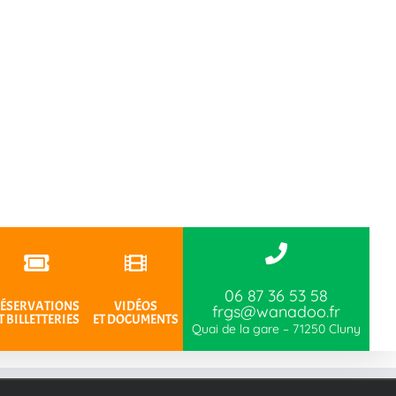
06 87 36 53 58
ÉSERVATIONS
VIDÉOS
frgs@wanadoo.fr
T BILLETTERIES
ET DOCUMENTS
Quai de la gare – 71250 Cluny