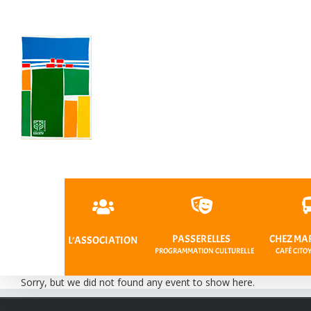
Passer
au
contenu
PASSERELLES
CHEZ MA
L’ASSOCIATION
PROGRAMMATION CULTURELLE
CAFÉ CIT
Sorry, but we did not found any event to show here.