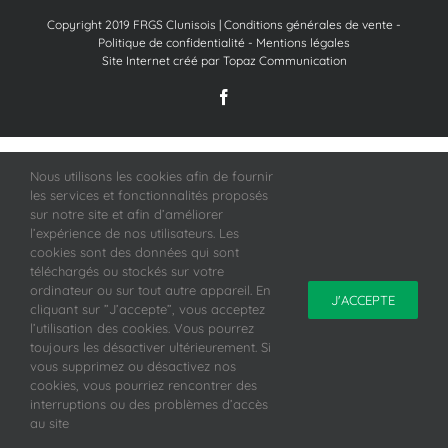
Copyright 2019 FRGS Clunisois |
Conditions générales de vente
-
Politique de confidentialité
-
Mentions légales
Site Internet créé par Topaz Communication
Facebook
Nous utilisons les cookies afin de fournir
les services et fonctionnalités proposés
sur notre site et afin d’améliorer
l’expérience de nos utilisateurs. Les
cookies sont des données qui sont
téléchargés ou stockés sur votre
ordinateur ou sur tout autre appareil. En
J'ACCEPTE
cliquant sur ”J’accepte”, vous acceptez
l’utilisation des cookies. Vous pourrez
toujours les désactiver ultérieurement. Si
vous supprimez ou désactivez nos
cookies, vous pourriez rencontrer des
interruptions ou des problèmes d’accès
au site