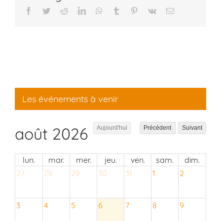
Facebook
Twitter
Reddit
LinkedIn
WhatsApp
Tumblr
Pinterest
Vk
Email
Les événements à venir
août 2026
Aujourd'hui
Précédent
Suivant
lun.
mar.
mer.
jeu.
ven.
sam.
dim.
27
28
29
30
31
1
2
3
4
5
6
7
8
9