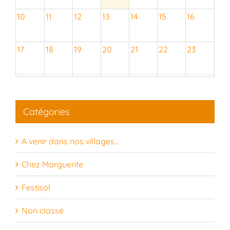
10
11
12
13
14
15
16
17
18
19
20
21
22
23
24
25
26
27
28
29
30
Catégories
31
1
2
3
4
5
6
A venir dans nos villages…
Chez Marguerite
Festisol
Non classé