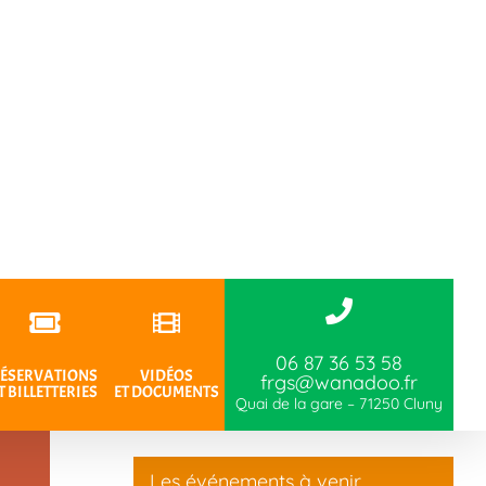
06 87 36 53 58
ÉSERVATIONS
VIDÉOS
frgs@wanadoo.fr
T BILLETTERIES
ET DOCUMENTS
Quai de la gare – 71250 Cluny
Les événements à venir