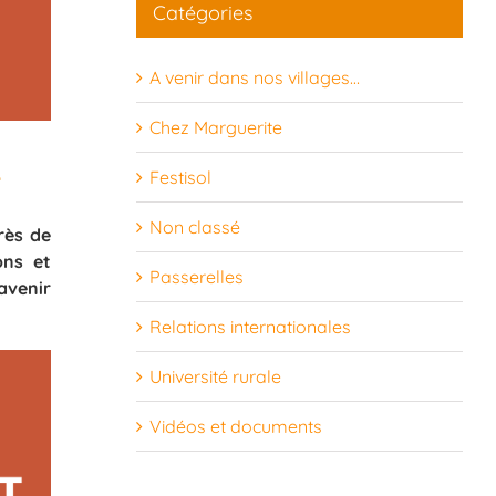
Catégories
24
25
26
27
28
29
30
A venir dans nos villages…
31
1
2
3
4
5
6
Chez Marguerite
e
Festisol
Non classé
rès de
ons et
Passerelles
avenir
Relations internationales
Université rurale
Vidéos et documents