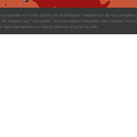
tés proposés sur notre site et afin d’améliorer l’expérience de nos utilisate
 En cliquant sur ”J’accepte”, vous acceptez l’utilisation des cookies. Vous 
r des interruptions ou des problèmes d’accès au site
un spectacle de
la compagnie Bulle