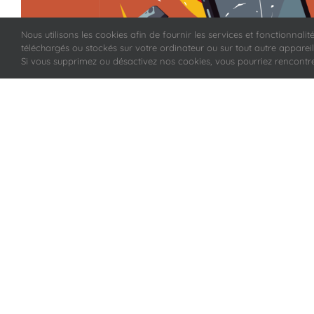
Nous utilisons les cookies afin de fournir les services et fonctionnali
téléchargés ou stockés sur votre ordinateur ou sur tout autre appareil.
Si vous supprimez ou désactivez nos cookies, vous pourriez rencontre
Requiem pour un smartphone
, 
de Zinc
.