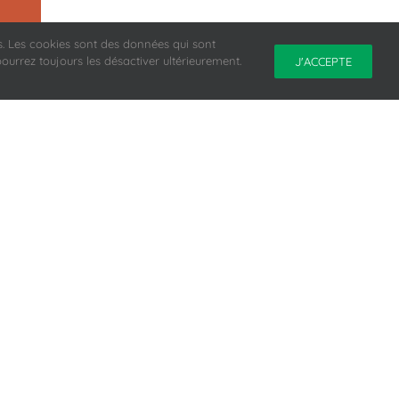
urs. Les cookies sont des données qui sont
pourrez toujours les désactiver ultérieurement.
J'ACCEPTE
s