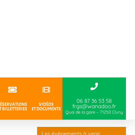
06 87 36 53 58
ÉSERVATIONS
VIDÉOS
frgs@wanadoo.fr
T BILLETTERIES
ET DOCUMENTS
Quai de la gare – 71250 Cluny
Les événements à venir