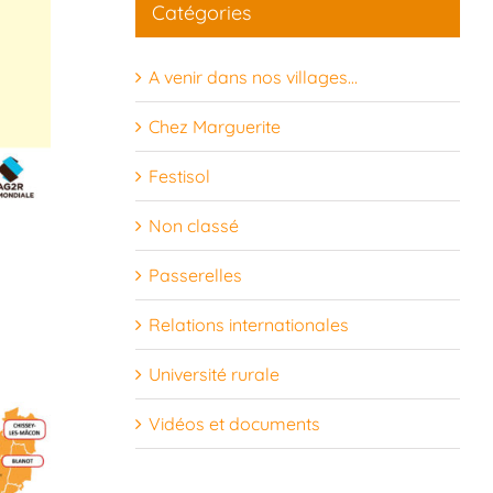
Catégories
24
25
26
27
28
29
30
A venir dans nos villages…
31
1
2
3
4
5
6
Chez Marguerite
Festisol
Non classé
Passerelles
Relations internationales
Université rurale
Vidéos et documents