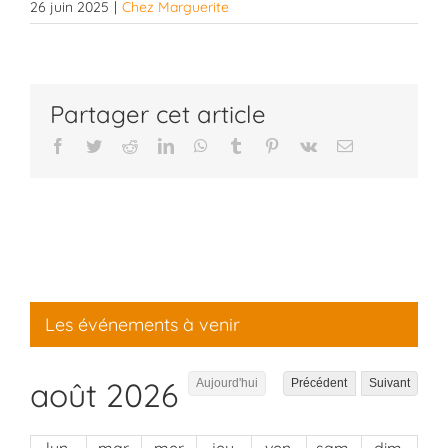
26 juin 2025
|
Chez Marguerite
Partager cet article
Facebook
Twitter
Reddit
LinkedIn
WhatsApp
Tumblr
Pinterest
Vk
Email
Les événements à venir
août 2026
Aujourd'hui
Précédent
Suivant
lun.
mar.
mer.
jeu.
ven.
sam.
dim.