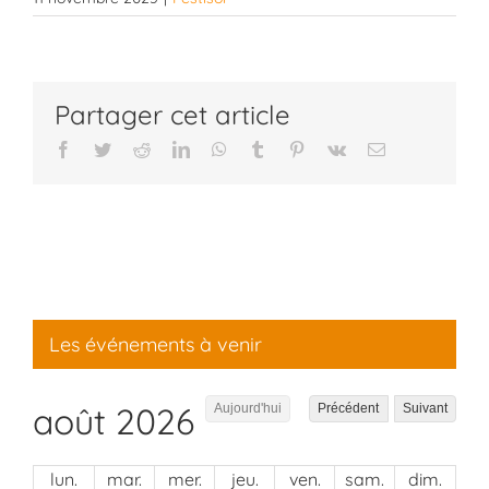
Partager cet article
Facebook
Twitter
Reddit
LinkedIn
WhatsApp
Tumblr
Pinterest
Vk
Email
Les événements à venir
août 2026
Aujourd'hui
Précédent
Suivant
lun.
mar.
mer.
jeu.
ven.
sam.
dim.