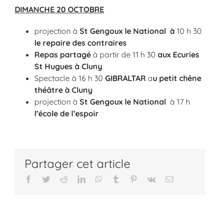
DIMANCHE 20 OCTOBRE
projection à
St Gengoux le National à
10 h 30
le repaire des contraires
Repas partagé
à partir de 11 h 30
aux Ecuries
St Hugues à Cluny
Spectacle à 16 h 30
GIBRALTAR
a
u petit chêne
théâtre à Cluny
projection à
St Gengoux le National
à 17 h
l’école de l’espoir
Partager cet article
Facebook
Twitter
Reddit
LinkedIn
WhatsApp
Tumblr
Pinterest
Vk
Email