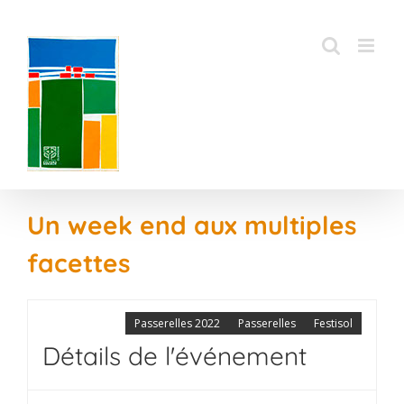
Passer
au
contenu
Un week end aux multiples
facettes
Passerelles 2022
Passerelles
Festisol
Détails de l'événement