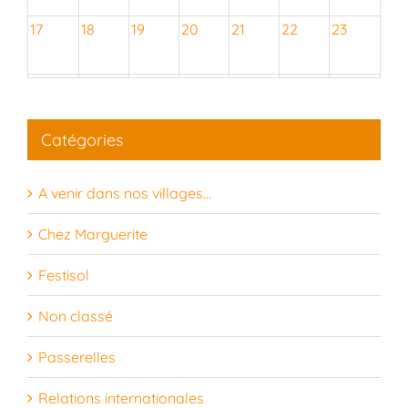
17
18
19
20
21
22
23
24
25
26
27
28
29
30
Catégories
31
1
2
3
4
5
6
A venir dans nos villages…
Chez Marguerite
Festisol
Non classé
Passerelles
Relations internationales