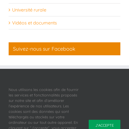
Université rurale
Vidéos et documents
Suivez-nous sur Facebook
Nous utilisons les cookies afin de fournir
les services et fonctionnalités proposés
sur notre site et afin d’améliorer
l’expérience de nos utilisateurs. Les
cookies sont des données qui sont
téléchargés ou stockés sur votre
ordinateur ou sur tout autre appareil. En
J'ACCEPTE
cliquant sur ”J’accepte”, vous acceptez