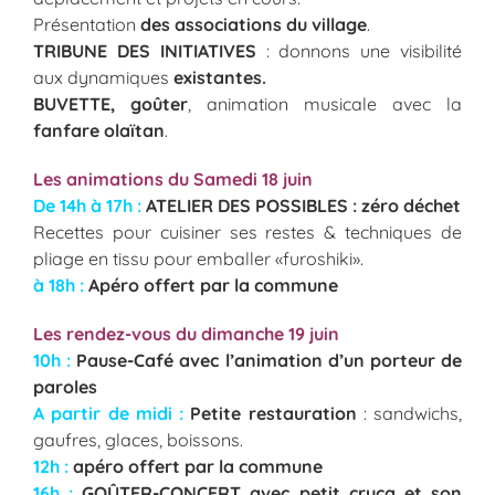
Présentation
des associations du village
.
TRIBUNE DES INITIATIVES
: donnons une visibilité
aux dynamiques
existantes.
BUVETTE, goûter
, animation musicale avec la
fanfare olaïtan
.
Les animations du Samedi 18 juin
De 14h à 17h :
ATELIER DES POSSIBLES : zéro déchet
Recettes pour cuisiner ses restes & techniques de
pliage en tissu pour emballer «furoshiki».
à 18h :
Apéro offert par la commune
Les rendez-vous du dimanche 19 juin
10h :
Pause-Café avec l’animation d’un porteur de
paroles
A partir de midi :
Petite restauration
: sandwichs,
gaufres, glaces, boissons.
12h :
apéro offert par la commune
16h :
GOÛTER-CONCERT avec petit crucq et son