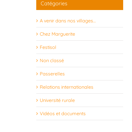
Catégories
24
25
26
27
28
29
30
A venir dans nos villages…
31
1
2
3
4
5
6
Chez Marguerite
Festisol
Non classé
Passerelles
Relations internationales
Université rurale
Vidéos et documents