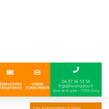
06 87 36 53 58
ÉSERVATIONS
VIDÉOS
frgs@wanadoo.fr
T BILLETTERIES
ET DOCUMENTS
Quai de la gare – 71250 Cluny
Les événements à venir