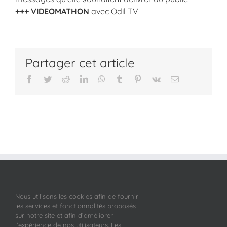
+++ VIDEOMATHON
avec Odil TV
Partager cet article
Facebook
Twitter
Reddit
LinkedIn
WhatsApp
Tumblr
Pinterest
Vk
Email
Nous utilisons les cookies afin de fournir
les services et fonctionnalités proposés
sur notre site et afin d’améliorer
l’expérience de nos utilisateurs. Les