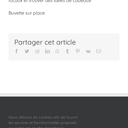
locaux et trouver des idées de cadeaux
Buvette sur place
Partager cet article
Facebook
Twitter
Reddit
LinkedIn
WhatsApp
Tumblr
Pinterest
Vk
Email
Nous utilisons les cookies afin de fournir
les services et fonctionnalités proposés