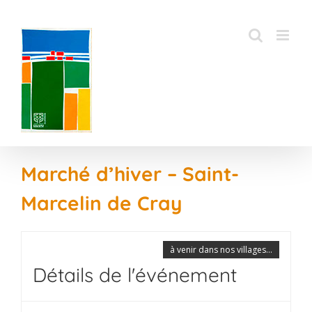
Passer
au
contenu
Marché d’hiver – Saint-
Marcelin de Cray
à venir dans nos villages...
Détails de l'événement