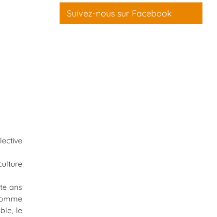
Suivez-nous sur Facebook
lective
culture
nte ans
 comme
ble, le