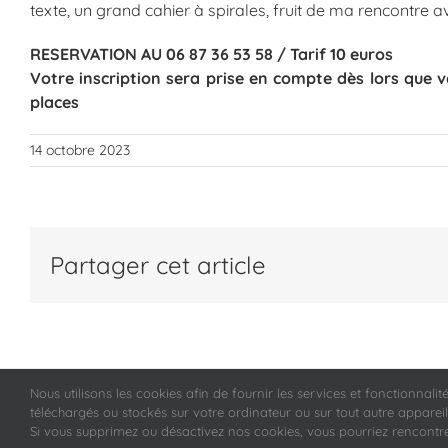
texte, un grand cahier à spirales, fruit de ma rencontre a
RESERVATION AU 06 87 36 53 58 / Tarif 10 euros
Votre inscription sera prise en compte dès lors que 
places
14 octobre 2023
Partager cet article
Nous utilisons les cookies afin de fournir les services et fonctionnali
Copyright 2019 FRGS Clunisois |
Conditions générales de vente
-
Politique d
téléchargés ou stockés sur votre ordinateur ou sur tout autre appareil.
Site Internet créé par Topaz Communication
Si vous supprimez ou désactivez nos cookies, vous pourriez rencontre