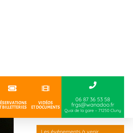
06 87 36 53 58
ÉSERVATIONS
VIDÉOS
frgs@wanadoo.fr
T BILLETTERIES
ET DOCUMENTS
Quai de la gare – 71250 Cluny
Les événements à venir