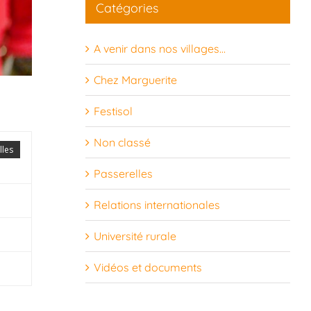
Catégories
24
25
26
27
28
29
30
A venir dans nos villages…
31
1
2
3
4
5
6
Chez Marguerite
Festisol
Non classé
lles
Passerelles
Relations internationales
Université rurale
Vidéos et documents