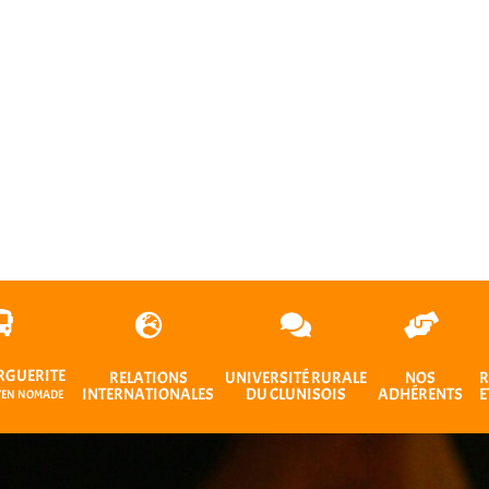
RGUERITE
RELATIONS
UNIVERSITÉ RURALE
NOS
R
INTERNATIONALES
DU CLUNISOIS
ADHÉRENTS
E
OYEN NOMADE