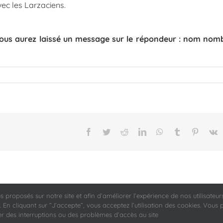
vec les Larzaciens.
vous aurez laissé un
message sur le répondeur : nom nom
Facebook
Twitter
Reddit
LinkedIn
WhatsApp
Tumblr
Pinteres
V
tés proposés sur notre site et afin d’améliorer l’expérience de nos utilisate
e confidentialité
-
Mentions légales
 En cliquant sur ”J’accepte”, vous acceptez l’utilisation des cookies. Vous 
r des interruptions ou des problèmes d’accès au site