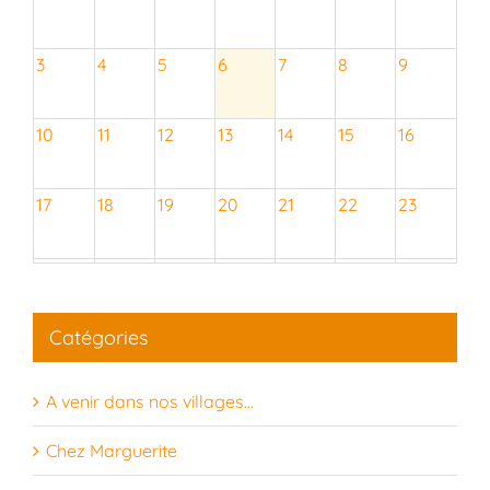
3
4
5
6
7
8
9
10
11
12
13
14
15
16
17
18
19
20
21
22
23
24
25
26
27
28
29
30
Catégories
31
1
2
3
4
5
6
A venir dans nos villages…
Chez Marguerite