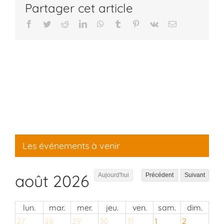
Partager cet article
Facebook
Twitter
Reddit
LinkedIn
WhatsApp
Tumblr
Pinterest
Vk
Email
Les événements à venir
août 2026
Aujourd'hui
Précédent
Suivant
lun.
mar.
mer.
jeu.
ven.
sam.
dim.
27
28
29
30
31
1
2