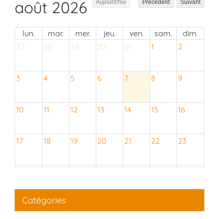
août 2026
Aujourd'hui
Précédent
Suivant
lun.
mar.
mer.
jeu.
ven.
sam.
dim.
27
28
29
30
31
1
2
3
4
5
6
7
8
9
10
11
12
13
14
15
16
17
18
19
20
21
22
23
24
25
26
27
28
29
30
Catégories
31
1
2
3
4
5
6