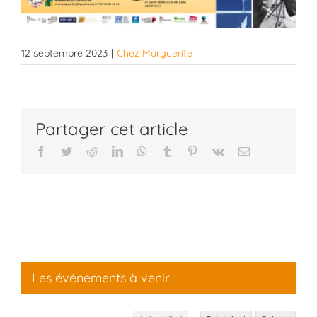
12 septembre 2023
|
Chez Marguerite
Partager cet article
Facebook
Twitter
Reddit
LinkedIn
WhatsApp
Tumblr
Pinterest
Vk
Email
Les événements à venir