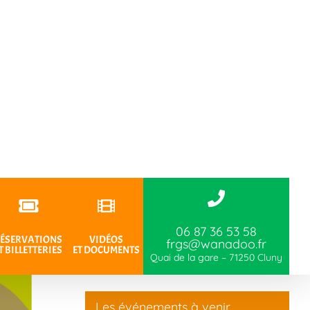
06 87 36 53 58
ÉSERVATIONS
VIDÉOS
frgs@wanadoo.fr
T BILLETTERIES
ET DOCUMENTS
Quai de la gare – 71250 Cluny
Les événements à venir