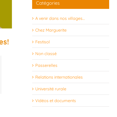
Catégories
24
25
26
27
28
29
30
A venir dans nos villages…
31
1
2
3
4
5
6
Chez Marguerite
es!
Festisol
Non classé
Passerelles
Relations internationales
Université rurale
Vidéos et documents