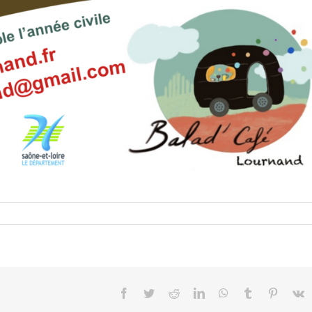
Facebook
Twitter
Reddit
LinkedIn
WhatsApp
Tumblr
Pinteres
V